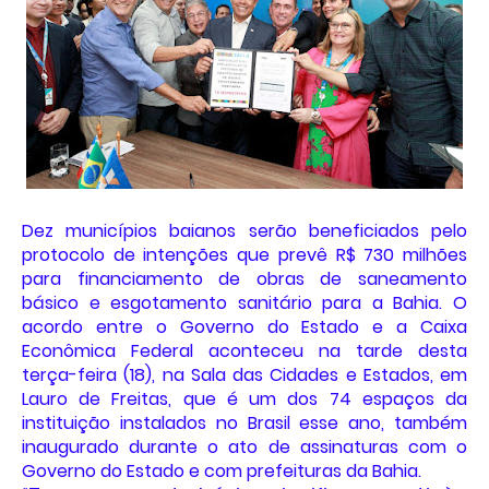
Dez municípios baianos serão beneficiados pelo
protocolo de intenções que prevê R$ 730 milhões
para financiamento de obras de saneamento
básico e esgotamento sanitário para a Bahia. O
acordo entre o Governo do Estado e a Caixa
Econômica Federal aconteceu na tarde desta
terça-feira (18), na Sala das Cidades e Estados, em
Lauro de Freitas, que é um dos 74 espaços da
instituição instalados no Brasil esse ano, também
inaugurado durante o ato de assinaturas com o
Governo do Estado e com prefeituras da Bahia.