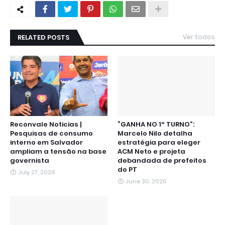
RELATED POSTS
Ver todos
Reconvale Noticias |
“GANHA NO 1º TURNO”:
Pesquisas de consumo
Marcelo Nilo detalha
interno em Salvador
estratégia para eleger
ampliam a tensão na base
ACM Neto e projeta
governista
debandada de prefeitos
do PT
July 27, 2026
June 30, 2026