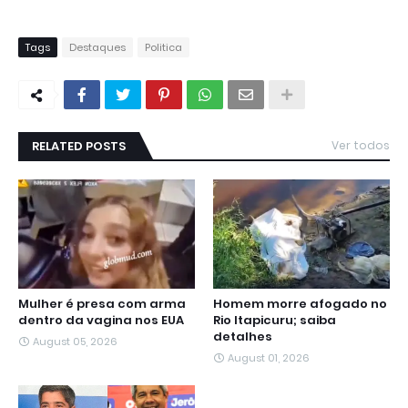
Tags
Destaques
Politica
RELATED POSTS
Ver todos
Mulher é presa com arma
Homem morre afogado no
dentro da vagina nos EUA
Rio Itapicuru; saiba
detalhes
August 05, 2026
August 01, 2026