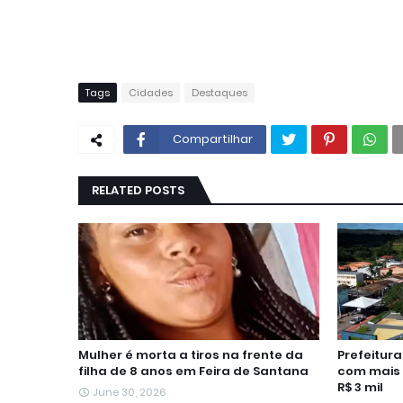
Tags
Cidades
Destaques
Compartilhar
RELATED POSTS
Mulher é morta a tiros na frente da
Prefeitur
filha de 8 anos em Feira de Santana
com mais 
R$ 3 mil
June 30, 2026