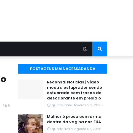
POSTAGENS MAIS ACESSADAS DA
no
SEMANA
Reconsaj Noticias | Vídeo
mostra estuprador sendo
estuprado com frasco de
desodorante em presídio
0
quinta-feira, fevereiro 12, 2026
Mulher é presa com arma
dentro da vagina nos EUA
quarta-feira, agosto 05, 2026