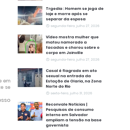
Trgedia : Homem se joga de
laje e morre após se
separar da esposa
segunda-feira, julho 27, 2026
Vídeo mostra mulher que
matou namorado a
facadas e chorou sobre o
corpo em Joinville
segunda-feira, julho 27, 2026
Casal é flagrado em ato
sexual na entrada da
 e em
Estação de Olaria, na Zona
Norte do Rio
te se
sexta-feira, julho 31, 2026
osso
Reconvale Noticias |
Pesquisas de consumo
interno em Salvador
ampliam a tensão na base
governista