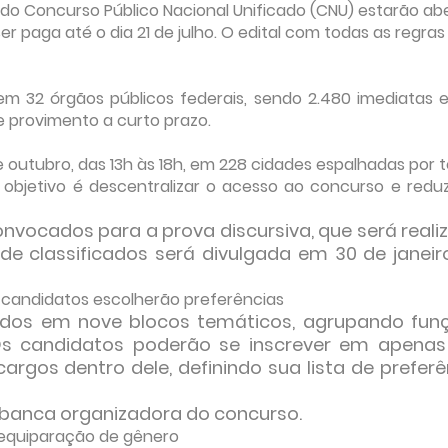
 do Concurso Público Nacional Unificado (CNU) estarão ab
ser paga até o dia 21 de julho. O edital com todas as regras
 32 órgãos públicos federais, sendo 2.480 imediatas e 
e provimento a curto prazo.
e outubro, das 13h às 18h, em 228 cidades espalhadas por 
 O objetivo é descentralizar o acesso ao concurso e reduz
nvocados para a prova discursiva, que será reali
 de classificados será divulgada em 30 de janeir
e candidatos escolherão preferências
ados em nove blocos temáticos, agrupando fun
Os candidatos poderão se inscrever em apena
argos dentro dele, definindo sua lista de preferê
 banca organizadora do concurso.
 equiparação de gênero