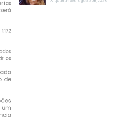
quarta-feira, agosto 05, 2026
ertas
 será
1.172
todos
ir os
zada
o de
ções
s um
ncia