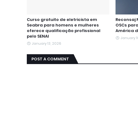
Curso gratuito de eletricista em
Reconsaj N
Seabra para homens e mulheres
OSCs para
oferece qualificação profissional
América d
pelo SENAI
January 1
January 13, 2026
POST A COMMENT