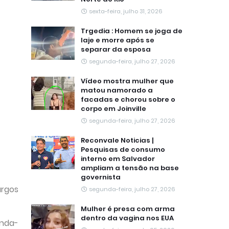
sexta-feira, julho 31, 2026
Trgedia : Homem se joga de
laje e morre após se
separar da esposa
segunda-feira, julho 27, 2026
Vídeo mostra mulher que
matou namorado a
facadas e chorou sobre o
corpo em Joinville
segunda-feira, julho 27, 2026
Reconvale Noticias |
Pesquisas de consumo
interno em Salvador
ampliam a tensão na base
governista
argos
segunda-feira, julho 27, 2026
Mulher é presa com arma
dentro da vagina nos EUA
unda-