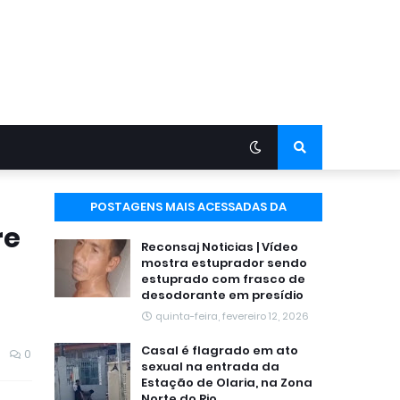
POSTAGENS MAIS ACESSADAS DA
re
SEMANA
Reconsaj Noticias | Vídeo
mostra estuprador sendo
estuprado com frasco de
desodorante em presídio
quinta-feira, fevereiro 12, 2026
Casal é flagrado em ato
0
sexual na entrada da
Estação de Olaria, na Zona
Norte do Rio