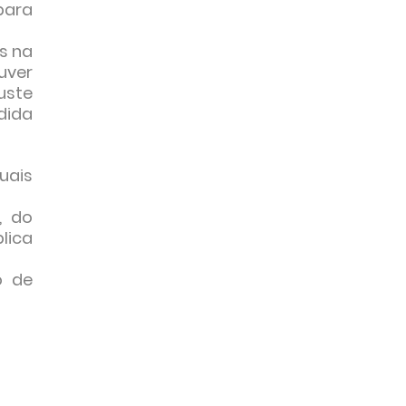
para
s na
uver
uste
dida
uais
, do
lica
o de