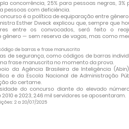
pla concorrência, 25% para pessoas negras, 3% 
ra pessoas com deficiência.
oncurso é a política de equiparação entre gênero
istra Esther Dweck explicou que, sempre que ho
res entre os convocados, será feito o reaj
 de gênero — sem reserva de vagas, mas como me
código de barras e frase manuscrita
s de segurança, como códigos de barras individ
uma frase manuscrita no momento da prova.
o da Agência Brasileira de Inteligência (Abin)
lica e da Escola Nacional de Administração Púb
ução do certame.
essidade do concurso diante do elevado númer
e 2010 e 2023, 246 mil servidores se aposentaram.
ições: 2 a 20/07/2025