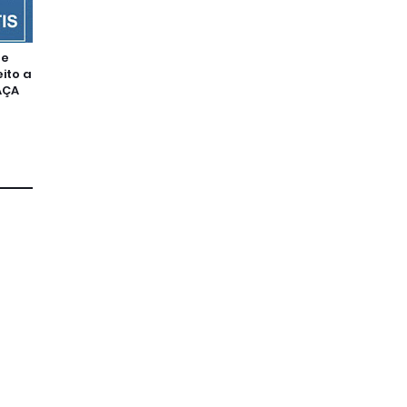
ce
ito a
AÇA