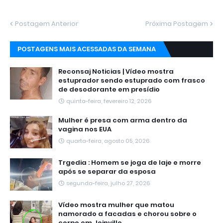
Postagem Anterior
Próxima Postagem
POSTAGENS MAIS ACESSADAS DA SEMANA
Reconsaj Noticias | Vídeo mostra
estuprador sendo estuprado com frasco
de desodorante em presídio
quinta-feira, fevereiro 12, 2026
Mulher é presa com arma dentro da
vagina nos EUA
quarta-feira, agosto 05, 2026
Trgedia : Homem se joga de laje e morre
após se separar da esposa
segunda-feira, julho 27, 2026
Vídeo mostra mulher que matou
namorado a facadas e chorou sobre o
corpo em Joinville