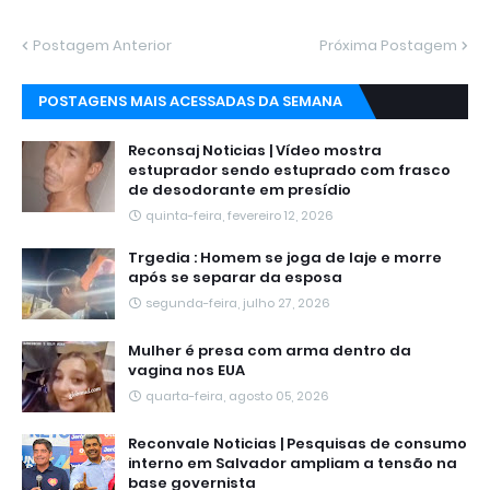
Postagem Anterior
Próxima Postagem
POSTAGENS MAIS ACESSADAS DA SEMANA
Reconsaj Noticias | Vídeo mostra
estuprador sendo estuprado com frasco
de desodorante em presídio
quinta-feira, fevereiro 12, 2026
Trgedia : Homem se joga de laje e morre
após se separar da esposa
segunda-feira, julho 27, 2026
Mulher é presa com arma dentro da
vagina nos EUA
quarta-feira, agosto 05, 2026
Reconvale Noticias | Pesquisas de consumo
interno em Salvador ampliam a tensão na
base governista