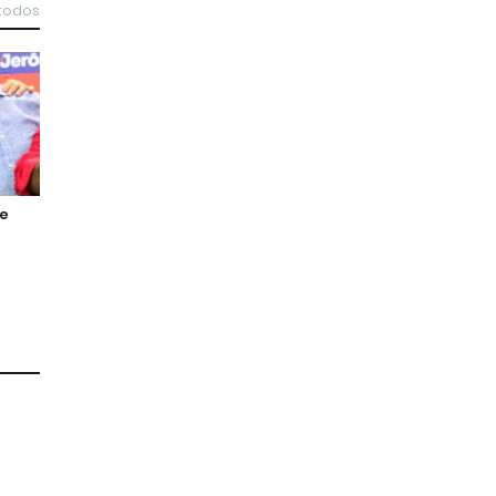
 todos
de