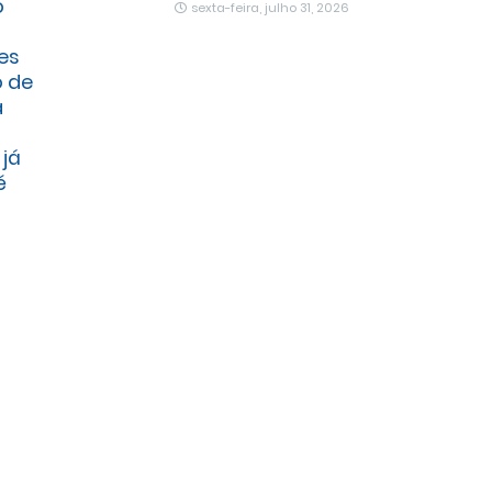
o
sexta-feira, julho 31, 2026
es
o de
a
 já
é