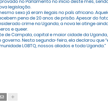
i aprovado no Parlamento no início deste mês, send
va legislação.
smo sexo já eram ilegais no país africano. Aquel
ebem pena de 20 anos de prisão. Apesar do fat
siderado crime na Uganda, a nova lei atinge aind
neros e queer.
nte de Campala, capital e maior cidade da Uganda,
o governo. Nesta segunda-feira, ela declarou que “
omunidade LGBTQ, nossos aliados e toda Uganda.”