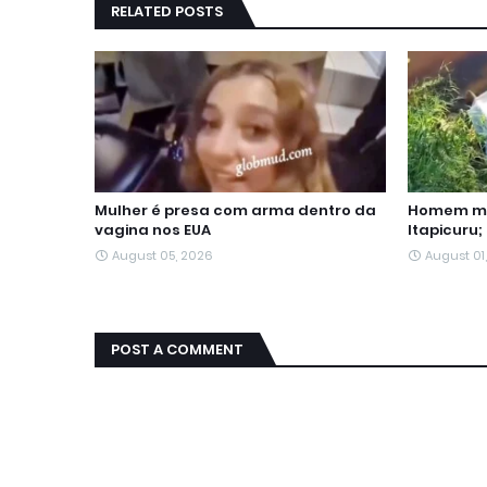
RELATED POSTS
Mulher é presa com arma dentro da
Homem mo
vagina nos EUA
Itapicuru;
August 05, 2026
August 01
POST A COMMENT