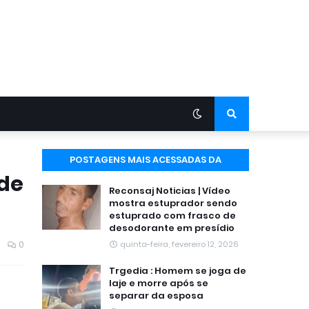
POSTAGENS MAIS ACESSADAS DA
 de
SEMANA
Reconsaj Noticias | Vídeo
mostra estuprador sendo
estuprado com frasco de
desodorante em presídio
0
quinta-feira, fevereiro 12, 2026
Trgedia : Homem se joga de
laje e morre após se
separar da esposa