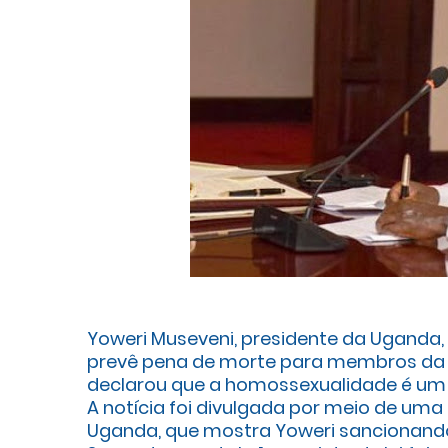
Yoweri Museveni, presidente da Uganda, 
prevê pena de morte para membros da c
declarou que a homossexualidade é um 
A notícia foi divulgada por meio de uma 
Uganda, que mostra Yoweri sancionand