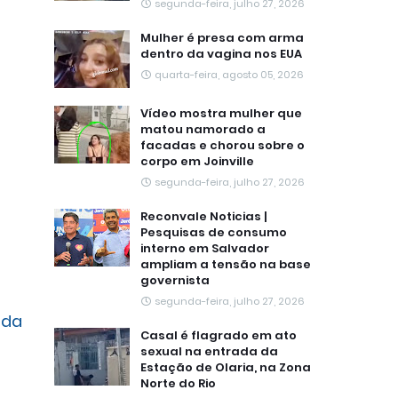
segunda-feira, julho 27, 2026
Mulher é presa com arma
dentro da vagina nos EUA
quarta-feira, agosto 05, 2026
Vídeo mostra mulher que
matou namorado a
facadas e chorou sobre o
corpo em Joinville
segunda-feira, julho 27, 2026
Reconvale Noticias |
Pesquisas de consumo
interno em Salvador
ampliam a tensão na base
governista
segunda-feira, julho 27, 2026
nda
Casal é flagrado em ato
sexual na entrada da
Estação de Olaria, na Zona
Norte do Rio