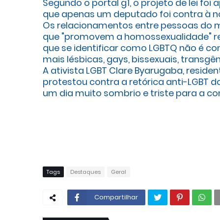
Segundo o portal g1, o projeto de lei fo
que apenas um deputado foi contra à no
Os relacionamentos entre pessoas do me
que "promovem a homossexualidade" rec
que se identificar como LGBTQ não é con
mais lésbicas, gays, bissexuais, transgê
A ativista LGBT Clare Byarugaba, reside
protestou contra a retórica anti-LGBT d
um dia muito sombrio e triste para a c
Tags
Destaques
Geral
Compartilhar