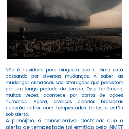
Não é novidade para ninguém que o clima está
passando por diversas mudanças. A saber, as
mudanças climáticas são alterações que persistem
por um longo período de tempo. Esse fenômeno,
muitas vezes, acontece por conta de ações
humanas. Agora, diversas cidades brasileiras
poderão sofrer com tempestades fortes e estão
sob alerta.
A princípio, é considerável destacar que o
alerta de tempestade foi emitido pelo INMET