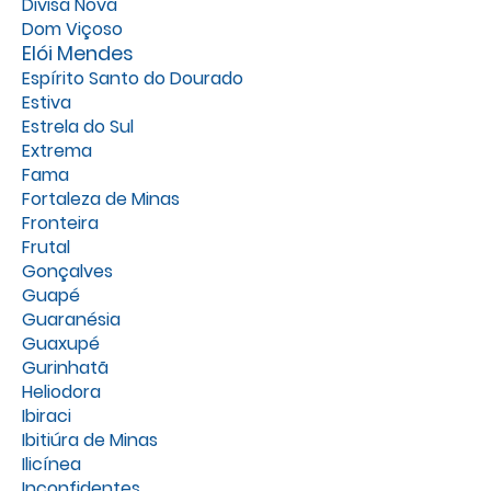
Divisa Nova
Dom Viçoso
Elói Mendes
Espírito Santo do Dourado
Estiva
Estrela do Sul
Extrema
Fama
Fortaleza de Minas
Fronteira
Frutal
Gonçalves
Guapé
Guaranésia
Guaxupé
Gurinhatã
Heliodora
Ibiraci
Ibitiúra de Minas
Ilicínea
Inconfidentes