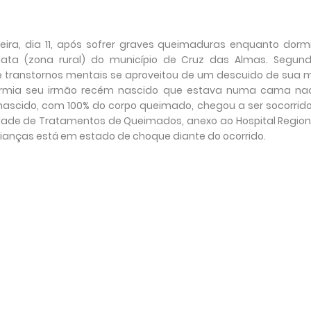
ira, dia 11, após sofrer graves queimaduras enquanto dorm
ta (zona rural) do município de Cruz das Almas. Segun
de transtornos mentais se aproveitou de um descuido de sua 
ormia seu irmão recém nascido que estava numa cama na
scido, com 100% do corpo queimado, chegou a ser socorrido
idade de Tratamentos de Queimados, anexo ao Hospital Region
rianças está em estado de choque diante do ocorrido.