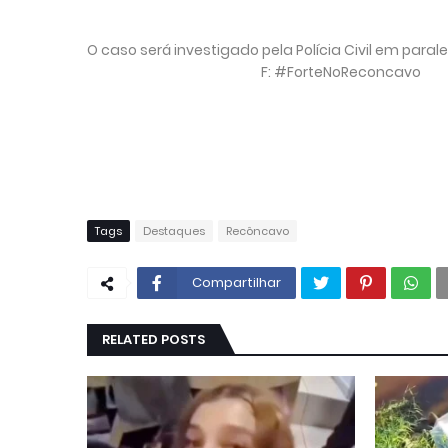
O caso será investigado pela Polícia Civil em paral
F: #ForteNoReconcavo
Tags
Destaques
Recôncavo
Compartilhar
RELATED POSTS