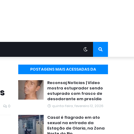
POSTAGENS MAIS ACESSADAS DA
SEMANA
Reconsaj Noticias | Vídeo
mostra estuprador sendo
as
estuprado com frasco de
desodorante em presídio
0
quinta-feira, fevereiro 12, 2026
Casal é flagrado em ato
sexual na entrada da
Estação de Olaria, na Zona
Norte do Rio