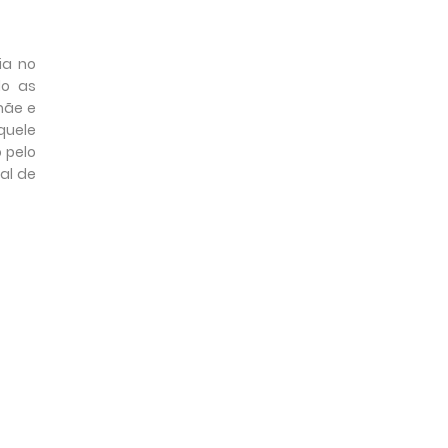
ia no
do as
mãe e
quele
 pelo
al de