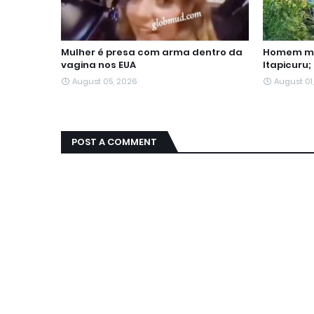
Mulher é presa com arma dentro da
Homem mo
vagina nos EUA
Itapicuru;
August 05, 2026
August 01
POST A COMMENT