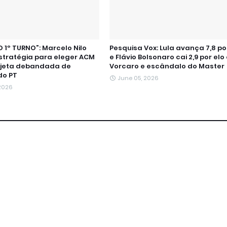
 1º TURNO”: Marcelo Nilo
Pesquisa Vox: Lula avança 7,8 p
stratégia para eleger ACM
e Flávio Bolsonaro cai 2,9 por el
ojeta debandada de
Vorcaro e escândalo do Master
do PT
June 05, 2026
 2026