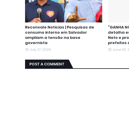
Reconvale Noticias | Pesquisas de
“GANHA NO
consumo interno em Salvador
detalha e
ampliam a tensão na base
Neto e pr
governista
prefeitos 
July 27, 2026
June 30,
POST A COMMENT