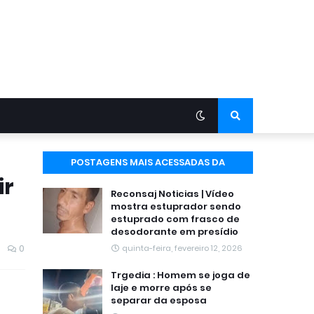
POSTAGENS MAIS ACESSADAS DA
ir
SEMANA
Reconsaj Noticias | Vídeo
mostra estuprador sendo
estuprado com frasco de
desodorante em presídio
0
quinta-feira, fevereiro 12, 2026
Trgedia : Homem se joga de
laje e morre após se
separar da esposa