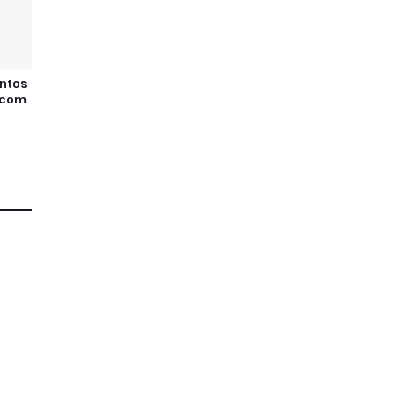
ontos
o com