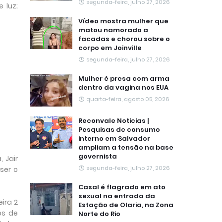
segunda-feira, julho 27, 2026
 luz;
Vídeo mostra mulher que
matou namorado a
facadas e chorou sobre o
corpo em Joinville
segunda-feira, julho 27, 2026
Mulher é presa com arma
dentro da vagina nos EUA
quarta-feira, agosto 05, 2026
Reconvale Noticias |
Pesquisas de consumo
interno em Salvador
ampliam a tensão na base
governista
 Jair
segunda-feira, julho 27, 2026
ser o
Casal é flagrado em ato
sexual na entrada da
ira 2
Estação de Olaria, na Zona
os de
Norte do Rio