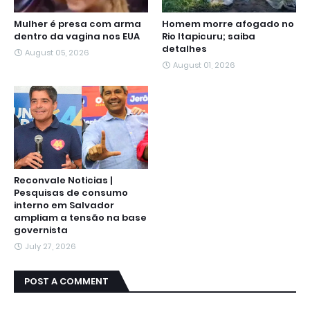
Mulher é presa com arma
Homem morre afogado no
dentro da vagina nos EUA
Rio Itapicuru; saiba
detalhes
August 05, 2026
August 01, 2026
Reconvale Noticias |
Pesquisas de consumo
interno em Salvador
ampliam a tensão na base
governista
July 27, 2026
POST A COMMENT