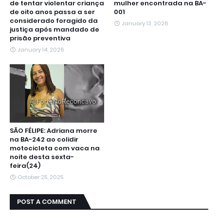
de tentar violentar criança
mulher encontrada na BA-
de oito anos passa a ser
001
considerado foragido da
January 13, 2026
justiça após mandado de
prisão preventiva
January 14, 2026
SÃO FÉLIPE: Adriana morre
na BA-242 ao colidir
motocicleta com vaca na
noite desta sexta-
feira(24)
October 25, 2025
POST A COMMENT