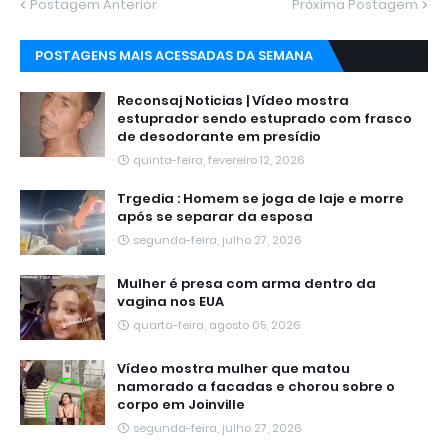
Postagem Anterior
Próxima Postagem
POSTAGENS MAIS ACESSADAS DA SEMANA
Reconsaj Noticias | Vídeo mostra
estuprador sendo estuprado com frasco
de desodorante em presídio
quinta-feira, fevereiro 12, 2026
Trgedia : Homem se joga de laje e morre
após se separar da esposa
segunda-feira, julho 27, 2026
Mulher é presa com arma dentro da
vagina nos EUA
quarta-feira, agosto 05, 2026
Vídeo mostra mulher que matou
namorado a facadas e chorou sobre o
corpo em Joinville
segunda-feira, julho 27, 2026