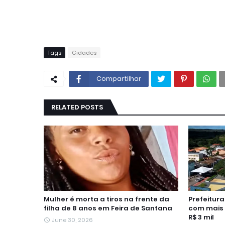
Tags
Cidades
Compartilhar
RELATED POSTS
Mulher é morta a tiros na frente da
Prefeitur
filha de 8 anos em Feira de Santana
com mais 
R$ 3 mil
June 30, 2026