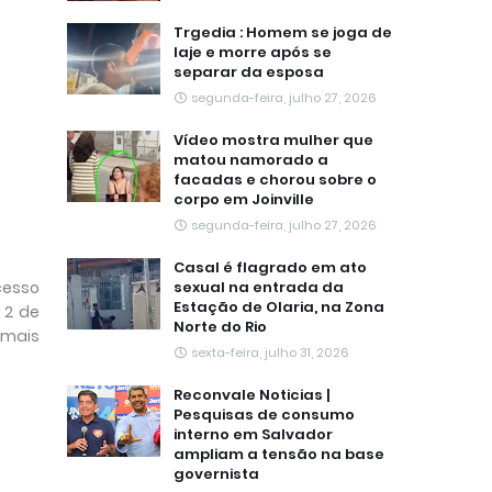
Trgedia : Homem se joga de
laje e morre após se
separar da esposa
segunda-feira, julho 27, 2026
Vídeo mostra mulher que
matou namorado a
facadas e chorou sobre o
corpo em Joinville
segunda-feira, julho 27, 2026
Casal é flagrado em ato
cesso
sexual na entrada da
Estação de Olaria, na Zona
 2 de
Norte do Rio
emais
sexta-feira, julho 31, 2026
Reconvale Noticias |
Pesquisas de consumo
interno em Salvador
ampliam a tensão na base
governista