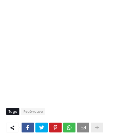
Tags
Recôncavo