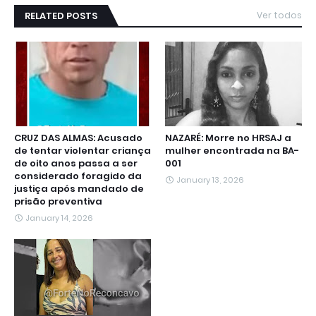
RELATED POSTS
Ver todos
CRUZ DAS ALMAS: Acusado
NAZARÉ: Morre no HRSAJ a
de tentar violentar criança
mulher encontrada na BA-
de oito anos passa a ser
001
considerado foragido da
January 13, 2026
justiça após mandado de
prisão preventiva
January 14, 2026