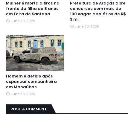
Mulher é morta a tiros na
Prefeitura de Araçás abre
frente da filha de 8 anos
concursos com mais de
em Feira de Santana
100 vagas e salários de R$
3 mil
June 30, 2026
June 30, 2026
Homem é detido após
espancar companheira
em Macaúbas
June 30, 2026
POST A COMMENT