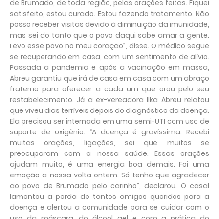
de Brumado, de toda região, pelas orações feitas. Fiquei
satisfeito, estou curado. Estou fazendo tratamento. Não
posso receber visitas devido à diminuição da imunidade,
mas sei do tanto que o povo daqui sabe amar a gente.
Levo esse povo no meu coração”, disse. O médico segue
se recuperando em casa, com um sentimento de alívio.
Passada a pandemia e após a vacinação em massa,
Abreu garantiu que irá de casa em casa com um abraço
fraterno para oferecer a cada um que orou pelo seu
restabelecimento. Já a ex-vereadora Ilka Abreu relatou
que viveu dias terríveis depois do diagnóstico da doença.
Ela precisou ser internada em uma semi-UTI com uso de
suporte de oxigênio. “A doença é gravíssima. Recebi
muitas orações, ligações, sei que muitos se
preocuparam com a nossa saúde. Essas orações
ajudam muito, é uma energia boa demais. Foi uma
emoção a nossa volta ontem. Só tenho que agradecer
ao povo de Brumado pelo carinho”, declarou. O casal
lamentou a perda de tantos amigos queridos para a
doença e alertou a comunidade para se cuidar com o
uso da máscara, do álcool gel e com a prática do