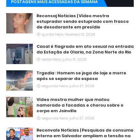
POSTAGENS MAIS ACESSADAS DA SEMANA
Reconsaj Noticias | Vídeo mostra
estuprador sendo estuprado com frasco
de desodorante em presídio
quinta-feira, fevereiro 12, 2026
Casal é flagrado em ato sexual na entrada
da Estação de Olaria, na Zona Norte do Rio
sexta-feira, julho 31, 2026
Trgedia : Homem se joga de laje e morre
após se separar da esposa
segunda-feira, julho 27, 2026
Vídeo mostra mulher que matou
namorado a facadas e chorou sobre o
corpo em Joinville
segunda-feira, julho 27, 2026
Reconvale Noticias | Pesquisas de consumo
interno em Salvador ampliam a tensão na