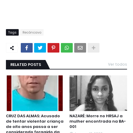
Tags
Recôncavo
RELATED POSTS
Ver todos
CRUZ DAS ALMAS: Acusado
NAZARÉ: Morre no HRSAJ a
de tentar violentar criança
mulher encontrada na BA-
de oito anos passa a ser
001
considerado foragido da