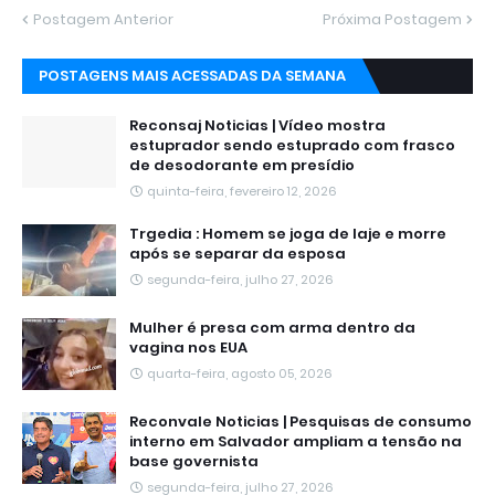
Postagem Anterior
Próxima Postagem
POSTAGENS MAIS ACESSADAS DA SEMANA
Reconsaj Noticias | Vídeo mostra
estuprador sendo estuprado com frasco
de desodorante em presídio
quinta-feira, fevereiro 12, 2026
Trgedia : Homem se joga de laje e morre
após se separar da esposa
segunda-feira, julho 27, 2026
Mulher é presa com arma dentro da
vagina nos EUA
quarta-feira, agosto 05, 2026
Reconvale Noticias | Pesquisas de consumo
interno em Salvador ampliam a tensão na
base governista
segunda-feira, julho 27, 2026