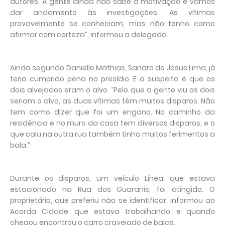
autores. A gente ainda não sabe a motivação e vamos
dar andamento às investigações. As vítimas
provavelmente se conheciam, mas não tenho como
afirmar com certeza”, informou a delegada.
Ainda segundo Danielle Mathias, Sandro de Jesus Lima, já
teria cumprido pena no presídio. E a suspeita é que os
dois alvejados eram o alvo. “Pelo que a gente viu os dois
seriam o alvo, as duas vítimas têm muitos disparos. Não
tem como dizer que foi um engano. No caminho da
residência e no muro da casa tem diversos disparos, e o
que caiu na outra rua também tinha muitos ferimentos a
bala.”
Durante os disparos, um veículo Línea, que estava
estacionado na Rua dos Guaranis, foi atingido. O
proprietário, que preferiu não se identificar, informou ao
Acorda Cidade que estava trabalhando e quando
chegou encontrou o carro cravejado de balas.