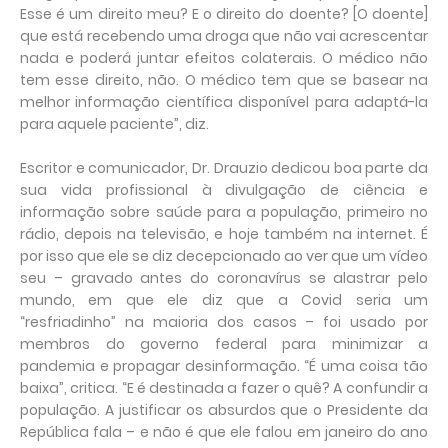
Esse é um direito meu? E o direito do doente? [O doente]
que está recebendo uma droga que não vai acrescentar
nada e poderá juntar efeitos colaterais. O médico não
tem esse direito, não. O médico tem que se basear na
melhor informação científica disponível para adaptá-la
para aquele paciente”, diz.
Escritor e comunicador, Dr. Drauzio dedicou boa parte da
sua vida profissional à divulgação de ciência e
informação sobre saúde para a população, primeiro no
rádio, depois na televisão, e hoje também na internet. É
por isso que ele se diz decepcionado ao ver que um vídeo
seu – gravado antes do coronavírus se alastrar pelo
mundo, em que ele diz que a Covid seria um
“resfriadinho” na maioria dos casos – foi usado por
membros do governo federal para minimizar a
pandemia e propagar desinformação. “É uma coisa tão
baixa”, critica. “E é destinada a fazer o quê? A confundir a
população. A justificar os absurdos que o Presidente da
República fala – e não é que ele falou em janeiro do ano