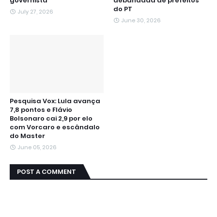
governista
debandada de prefeitos
do PT
July 27, 2026
June 30, 2026
Pesquisa Vox: Lula avança
7,8 pontos e Flávio
Bolsonaro cai 2,9 por elo
com Vorcaro e escândalo
do Master
June 05, 2026
POST A COMMENT