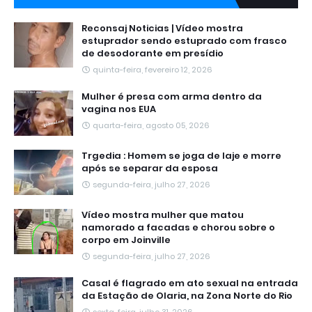
Reconsaj Noticias | Vídeo mostra
estuprador sendo estuprado com frasco
de desodorante em presídio
quinta-feira, fevereiro 12, 2026
Mulher é presa com arma dentro da
vagina nos EUA
quarta-feira, agosto 05, 2026
Trgedia : Homem se joga de laje e morre
após se separar da esposa
segunda-feira, julho 27, 2026
Vídeo mostra mulher que matou
namorado a facadas e chorou sobre o
corpo em Joinville
segunda-feira, julho 27, 2026
Casal é flagrado em ato sexual na entrada
da Estação de Olaria, na Zona Norte do Rio
sexta-feira, julho 31, 2026