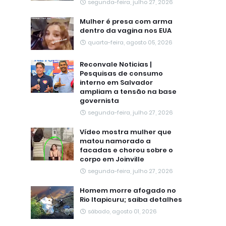
segunda-feira, julho 27, 2026
Mulher é presa com arma
dentro da vagina nos EUA
quarta-feira, agosto 05, 2026
Reconvale Noticias |
Pesquisas de consumo
interno em Salvador
ampliam a tensão na base
governista
segunda-feira, julho 27, 2026
Vídeo mostra mulher que
matou namorado a
facadas e chorou sobre o
corpo em Joinville
segunda-feira, julho 27, 2026
Homem morre afogado no
Rio Itapicuru; saiba detalhes
sábado, agosto 01, 2026