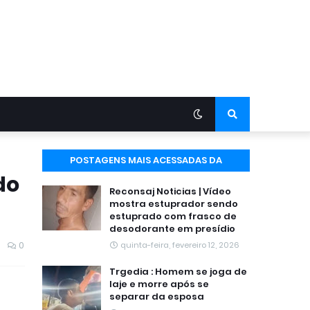
POSTAGENS MAIS ACESSADAS DA
do
SEMANA
Reconsaj Noticias | Vídeo
mostra estuprador sendo
estuprado com frasco de
desodorante em presídio
0
quinta-feira, fevereiro 12, 2026
Trgedia : Homem se joga de
laje e morre após se
separar da esposa