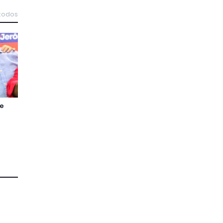
 todos
de