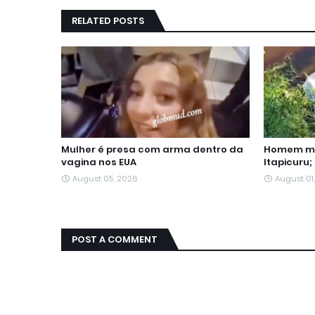
RELATED POSTS
Mulher é presa com arma dentro da
Homem mo
vagina nos EUA
Itapicuru;
August 05, 2026
August 01
POST A COMMENT