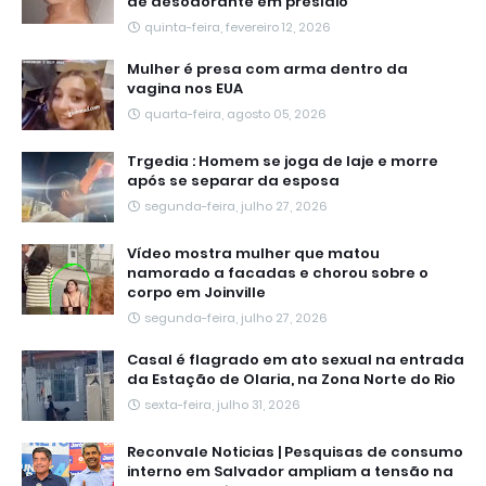
de desodorante em presídio
quinta-feira, fevereiro 12, 2026
Mulher é presa com arma dentro da
vagina nos EUA
quarta-feira, agosto 05, 2026
Trgedia : Homem se joga de laje e morre
após se separar da esposa
segunda-feira, julho 27, 2026
Vídeo mostra mulher que matou
namorado a facadas e chorou sobre o
corpo em Joinville
segunda-feira, julho 27, 2026
Casal é flagrado em ato sexual na entrada
da Estação de Olaria, na Zona Norte do Rio
sexta-feira, julho 31, 2026
Reconvale Noticias | Pesquisas de consumo
interno em Salvador ampliam a tensão na