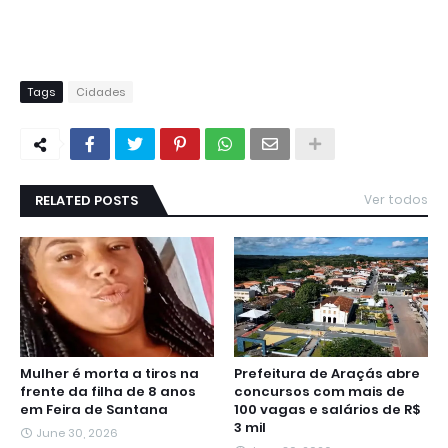
Tags
Cidades
RELATED POSTS
Ver todos
Mulher é morta a tiros na
Prefeitura de Araçás abre
frente da filha de 8 anos
concursos com mais de
em Feira de Santana
100 vagas e salários de R$
3 mil
June 30, 2026