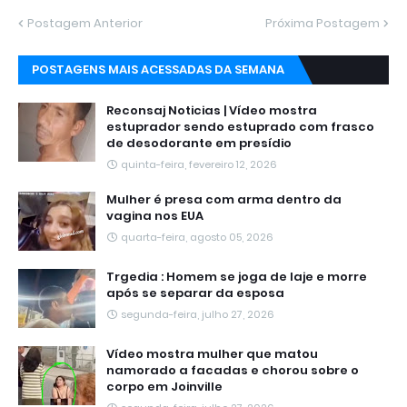
Postagem Anterior
Próxima Postagem
POSTAGENS MAIS ACESSADAS DA SEMANA
Reconsaj Noticias | Vídeo mostra
estuprador sendo estuprado com frasco
de desodorante em presídio
quinta-feira, fevereiro 12, 2026
Mulher é presa com arma dentro da
vagina nos EUA
quarta-feira, agosto 05, 2026
Trgedia : Homem se joga de laje e morre
após se separar da esposa
segunda-feira, julho 27, 2026
Vídeo mostra mulher que matou
namorado a facadas e chorou sobre o
corpo em Joinville