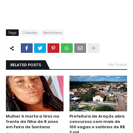
Tags
Cidades
Recôncavo
RELATED POSTS
Ver todos
Mulher é morta a tiros na
Prefeitura de Araçás abre
frente da filha de 8 anos
concursos com mais de
em Feira de Santana
100 vagas e salários de R$
3 mil