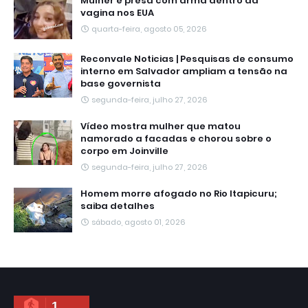
Mulher é presa com arma dentro da
vagina nos EUA
quarta-feira, agosto 05, 2026
Reconvale Noticias | Pesquisas de consumo
interno em Salvador ampliam a tensão na
base governista
segunda-feira, julho 27, 2026
Vídeo mostra mulher que matou
namorado a facadas e chorou sobre o
corpo em Joinville
segunda-feira, julho 27, 2026
Homem morre afogado no Rio Itapicuru;
saiba detalhes
sábado, agosto 01, 2026
1