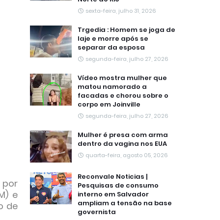
sexta-feira, julho 31, 2026
Trgedia : Homem se joga de
laje e morre após se
separar da esposa
segunda-feira, julho 27, 2026
Vídeo mostra mulher que
matou namorado a
facadas e chorou sobre o
corpo em Joinville
segunda-feira, julho 27, 2026
Mulher é presa com arma
dentro da vagina nos EUA
quarta-feira, agosto 05, 2026
Reconvale Noticias |
 por
Pesquisas de consumo
M) e
interno em Salvador
ampliam a tensão na base
o de
governista