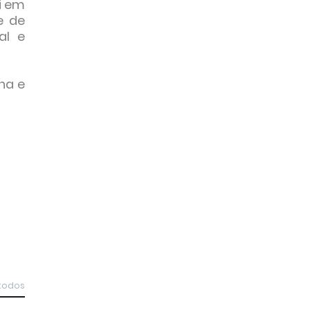
oi em
e de
al e
na e
 todos