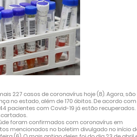
mais 227 casos de coronavírus hoje (8). Agora, são
nça no estado, além de 170 óbitos. De acordo com
.144 pacientes com Covid-19 já estão recuperados.
scartados.
saúde foram confirmados com coronavírus em
ntos mencionados no boletim divulgado no início d
ira (6). O mais antigo deles foi do dia 23 de abril 