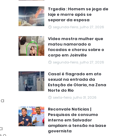
Trgedia : Homem se joga de
laje e morre após se
separar da esposa
segunda-feira, julho 27, 2026
Vídeo mostra mulher que
matou namorado a
facadas e chorou sobre o
corpo em Joinville
segunda-feira, julho 27, 2026
Casal é flagrado em ato
sexual na entrada da
Estação de Olaria, na Zona
Norte do Rio
sexta-feira, julho 31, 2026
 a
Reconvale Noticias |
Pesquisas de consumo
interno em Salvador
ampliam a tensão na base
a
governista
e o