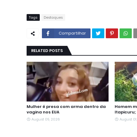
Tags
Destaques
Compartilhar
RELATED POSTS
Mulher é presa com arma dentro da
Homem mo
vagina nos EUA
Itapicuru;
August 05, 2026
August 01