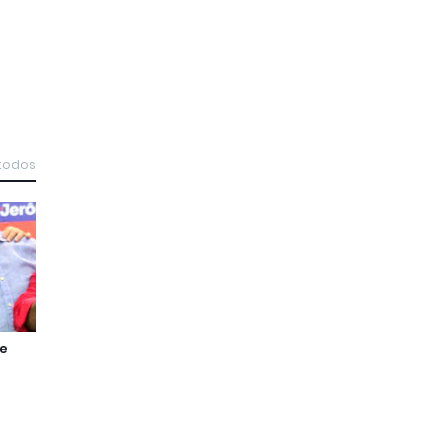
 todos
de