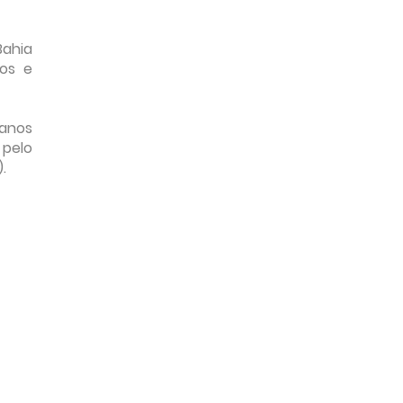
Bahia
hos e
 anos
 pelo
.