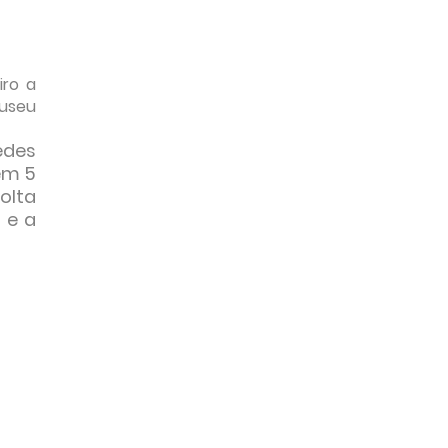
iro a
Museu
edes
em 5
olta
 e a