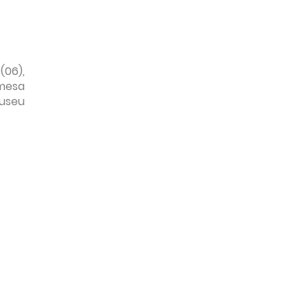
(06),
 mesa
Museu