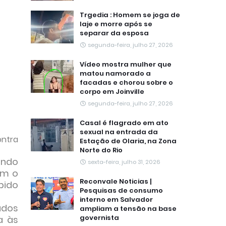
Trgedia : Homem se joga de
laje e morre após se
separar da esposa
segunda-feira, julho 27, 2026
Vídeo mostra mulher que
matou namorado a
facadas e chorou sobre o
corpo em Joinville
segunda-feira, julho 27, 2026
Casal é flagrado em ato
sexual na entrada da
ontra
Estação de Olaria, na Zona
Norte do Rio
ando
sexta-feira, julho 31, 2026
om o
Reconvale Noticias |
pido
Pesquisas de consumo
interno em Salvador
ados
ampliam a tensão na base
governista
a às