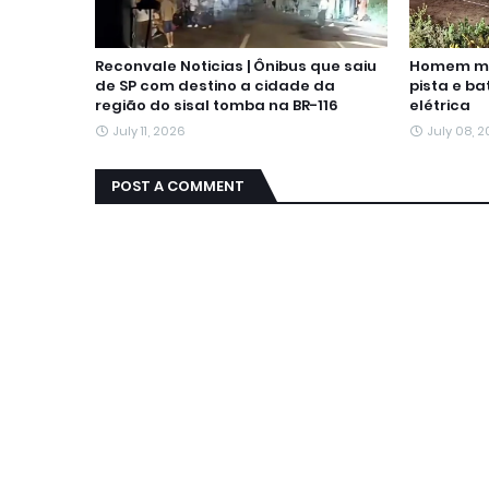
Reconvale Noticias | Ônibus que saiu
Homem mor
de SP com destino a cidade da
pista e b
região do sisal tomba na BR-116
elétrica
July 11, 2026
July 08, 
POST A COMMENT