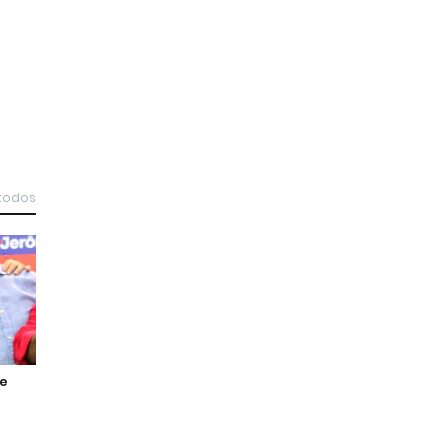
 todos
de