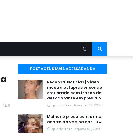
POSTAGENS MAIS ACESSADAS DA
ta
SEMANA
Reconsaj Noticias | Vídeo
mostra estuprador sendo
estuprado com frasco de
desodorante em presídio
0
quinta-feira, fevereiro 12, 2026
Mulher é presa com arma
dentro da vagina nos EUA
quarta-feira, agosto 05, 2026