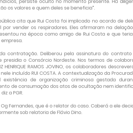
dícios, persiste oculto no momento presente. Há diligê
ão os valores e quem deles se beneficia”.
blica cita que Rui Costa foi implicado no acordo de de
por vender os respiradores. Eles afirmaram na delaçã
esentou na época como amigo de Rui Costa e que teria
a empresa.
 da contratação. Deliberou pela assinatura do contrato
 e presidia o Consórcio Nordeste. Nos termos de colabo
IZ HENRIQUE RAMOS JOVINO, os colaboradores descreve
 nele incluído RUI COSTA. A contextualização da Procurad
l existência de organização criminosa gestada dura
ento de consumação dos atos de ocultação nem identifi
 diz a PGR.
Og Fernandes, que é o relator do caso. Caberá a ele decid
rmente sob relatoria de Flávio Dino.