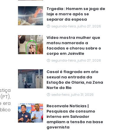
Trgedia : Homem se joga de
laje e morre após se
separar da esposa
segunda-feira, julho 27, 2026
Vídeo mostra mulher que
matou namorado a
facadas e chorou sobre o
corpo em Joinville
segunda-feira, julho 27, 2026
Casal é flagrado em ato
sexual na entrada da
Estação de Olaria, na Zona
Norte do Rio
stiça
sexta-feira, julho 31, 2026
(PT),
e era
Reconvale Noticias |
blico
Pesquisas de consumo
interno em Salvador
ampliam a tensão na base
governista