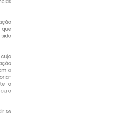
ncias
lação
o que
 sido
 cuja
ração
ram a
oria-
nte a
cou o
ir se