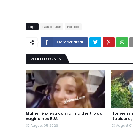
Tags
Destaques
Politica
Compartilhar
RELATED POSTS
Mulher é presa com arma dentro da
Homem mo
vagina nos EUA
Itapicuru;
August 05, 2026
August 01