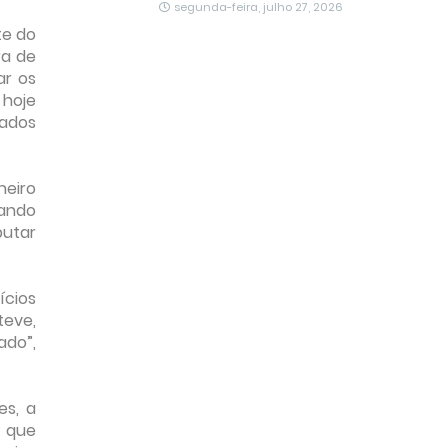
segunda-feira, julho 27, 2026
te do
ra de
ar os
 hoje
nados
heiro
tando
putar
ícios
teve,
ado”,
es, a
o que