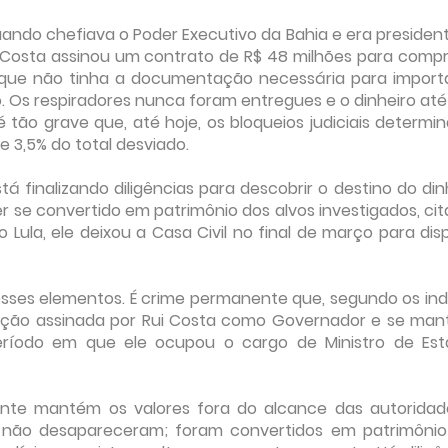
uando chefiava o Poder Executivo da Bahia e era presiden
 Costa assinou um contrato de R$ 48 milhões para comp
ue não tinha a documentação necessária para import
 Os respiradores nunca foram entregues e o dinheiro até
 tão grave que, até hoje, os bloqueios judiciais determi
 3,5% do total desviado.
á finalizando diligências para descobrir o destino do din
 se convertido em patrimônio dos alvos investigados, ci
Lula, ele deixou a Casa Civil no final de março para dis
sses elementos. É crime permanente que, segundo os ind
atação assinada por Rui Costa como Governador e se man
ríodo em que ele ocupou o cargo de Ministro de Est
nte mantém os valores fora do alcance das autoridad
 não desapareceram; foram convertidos em patrimôni