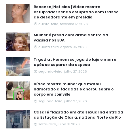
Reconsaj Noticias | Vídeo mostra
estuprador sendo estuprado com frasco
de desodorante em presídio
quinta-feira, fevereiro 12, 2026
Mulher é presa com arma dentro da
vagina nos EUA
quarta-feira, agosto 05, 2026
Trgedia : Homem se joga de laje e morre
após se separar da esposa
segunda-feira, julho 27, 2026
Vídeo mostra mulher que matou
namorado a facadas e chorou sobre o
corpo em Joinville
segunda-feira, julho 27, 2026
Casal é flagrado em ato sexual na entrada
da Estação de Olaria, na Zona Norte do Rio
sexta-feira, julho 31, 2026