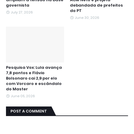
governista
debandada de prefeitos
do PT
July 27, 2026
June 30, 2026
Pesquisa Vox: Lula avança
7,8 pontos e Flávio
Bolsonaro cai 2,9 por elo
com Vorcaro e escândalo
do Master
June 05, 2026
POST A COMMENT