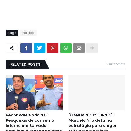
Tags
Politica
RELATED POSTS
Ver todos
Reconvale Noticias |
“GANHA NO 1º TURNO”:
Pesquisas de consumo
Marcelo Nilo detalha
interno em Salvador
estratégia para eleger
ampliam a tensão na base
ACM Neto e projeta