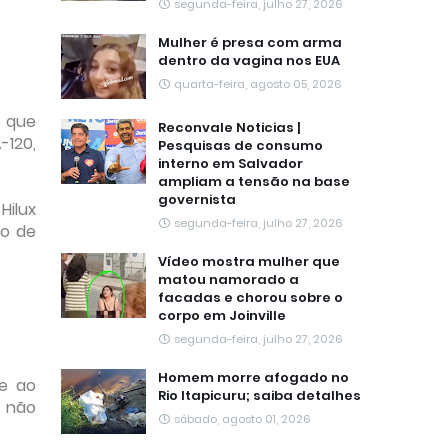
segunda-feira, julho 27, 2026
Mulher é presa com arma
dentro da vagina nos EUA
quarta-feira, agosto 05, 2026
o que
Reconvale Noticias |
-120,
Pesquisas de consumo
interno em Salvador
ampliam a tensão na base
governista
Hilux
segunda-feira, julho 27, 2026
ro de
Vídeo mostra mulher que
matou namorado a
facadas e chorou sobre o
corpo em Joinville
segunda-feira, julho 27, 2026
Homem morre afogado no
te ao
Rio Itapicuru; saiba detalhes
, não
sábado, agosto 01, 2026