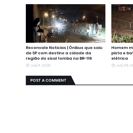
Reconvale Noticias | Ônibus que saiu
Homem mor
de SP com destino a cidade da
pista e b
região do sisal tomba na BR-116
elétrica
July 11, 2026
July 08, 
POST A COMMENT