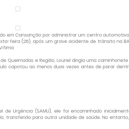
cido em Cansanção por administrar um centro automotiv
a-feira (26), após um grave acidente de trânsito na BA
Vítima
e Queimadas e Região, Louriel dirigia uma caminhonete 
culo capotou ao menos duas vezes antes de parar dent
l de Urgência (SAMU), ele foi encaminhado inicialmen
ida, transferido para outra unidade de saúde. No entanto