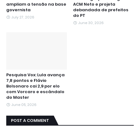
ampliam a tensão na base
ACM Neto e projeta
governista
debandada de prefeitos
do PT
July 27, 2026
June 30, 2026
Pesquisa Vox: Lula avança
7,8 pontos e Flávio
Bolsonaro cai 2,9 por elo
com Vorcaro e escândalo
do Master
June 05, 2026
POST A COMMENT