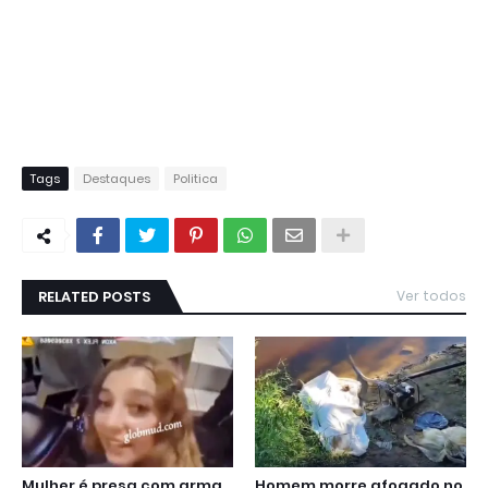
Tags
Destaques
Politica
RELATED POSTS
Ver todos
Mulher é presa com arma
Homem morre afogado no