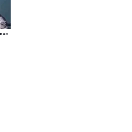
 que
r