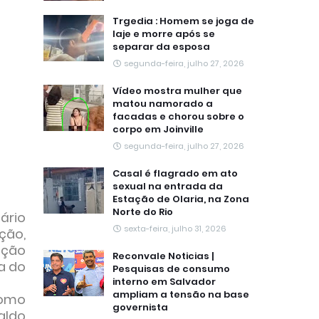
Trgedia : Homem se joga de
laje e morre após se
separar da esposa
segunda-feira, julho 27, 2026
Vídeo mostra mulher que
matou namorado a
facadas e chorou sobre o
corpo em Joinville
segunda-feira, julho 27, 2026
Casal é flagrado em ato
sexual na entrada da
Estação de Olaria, na Zona
Norte do Rio
ário
sexta-feira, julho 31, 2026
ção,
zação
Reconvale Noticias |
a do
Pesquisas de consumo
interno em Salvador
ampliam a tensão na base
como
governista
aldo