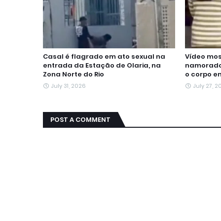
Casal é flagrado em ato sexual na
Vídeo mos
entrada da Estação de Olaria, na
namorado 
Zona Norte do Rio
o corpo em
July 31, 2026
July 27, 
POST A COMMENT