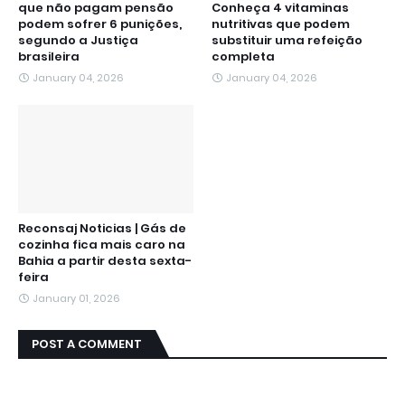
que não pagam pensão
Conheça 4 vitaminas
podem sofrer 6 punições,
nutritivas que podem
segundo a Justiça
substituir uma refeição
brasileira
completa
January 04, 2026
January 04, 2026
Reconsaj Noticias | Gás de
cozinha fica mais caro na
Bahia a partir desta sexta-
feira
January 01, 2026
POST A COMMENT