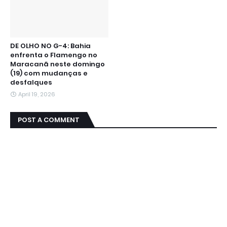
DE OLHO NO G-4: Bahia
enfrenta o Flamengo no
Maracanã neste domingo
(19) com mudanças e
desfalques
April 19, 2026
POST A COMMENT