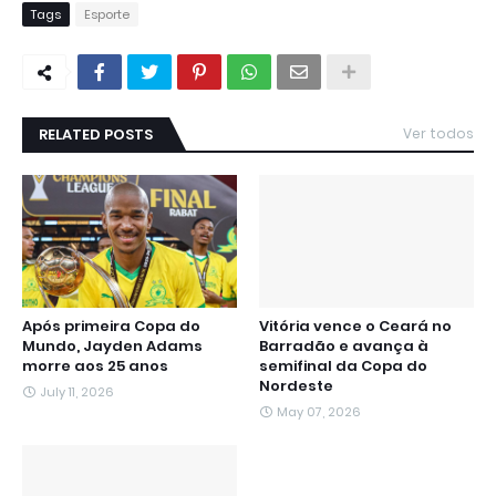
Tags
Esporte
RELATED POSTS
Ver todos
Após primeira Copa do
Vitória vence o Ceará no
Mundo, Jayden Adams
Barradão e avança à
morre aos 25 anos
semifinal da Copa do
Nordeste
July 11, 2026
May 07, 2026