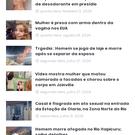
de desodorante em presídio
quinta-feira, fevereiro 12, 2026
Mulher é presa com arma dentro da
vagina nos EUA
quarta-feira, agosto 05, 2026
Trgedia : Homem se joga de laje e morre
após se separar da esposa
segunda-feira, julho 27, 2026
Vídeo mostra mulher que matou
namorado a facadas e chorou sobre o
corpo em Joinville
segunda-feira, julho 27, 2026
Casal é flagrado em ato sexual na entrada
da Estação de Olaria, na Zona Norte do Rio
sexta-feira, julho 31, 2026
Homem morre afogado no Rio Itapicuru;
saiba detalhes