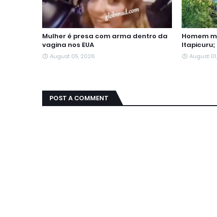
Mulher é presa com arma dentro da
Homem mo
vagina nos EUA
Itapicuru;
August 05, 2026
August 01
POST A COMMENT