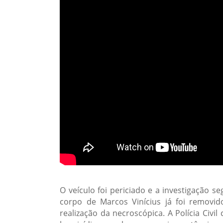
O veículo foi periciado e a investigação 
corpo de Marcos Vinícius já foi removid
realização da necroscópica. A Polícia Civi