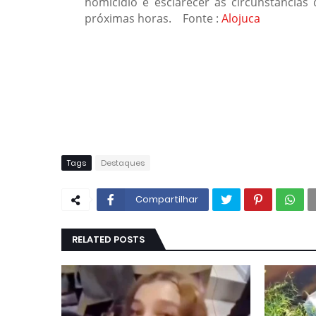
homicídio e esclarecer as circunstância
próximas horas. Fonte :
Alojuca
Tags
Destaques
Compartilhar
RELATED POSTS