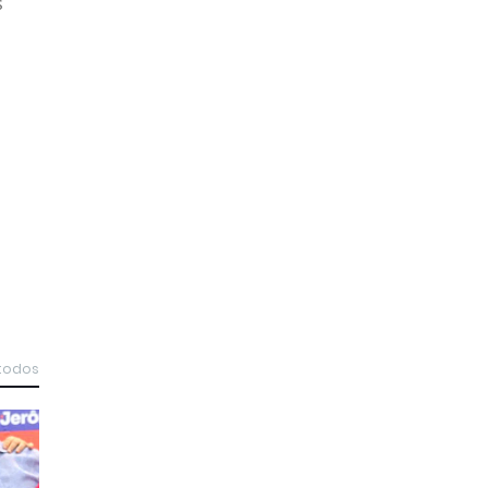
s
 todos