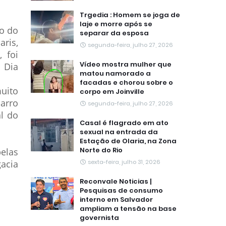
Trgedia : Homem se joga de
laje e morre após se
io do
separar da esposa
aris,
segunda-feira, julho 27, 2026
 foi
Vídeo mostra mulher que
 Dia
matou namorado a
facadas e chorou sobre o
muito
corpo em Joinville
arro
segunda-feira, julho 27, 2026
al do
Casal é flagrado em ato
sexual na entrada da
Estação de Olaria, na Zona
Norte do Rio
elas
acia
sexta-feira, julho 31, 2026
Reconvale Noticias |
Pesquisas de consumo
interno em Salvador
ampliam a tensão na base
governista