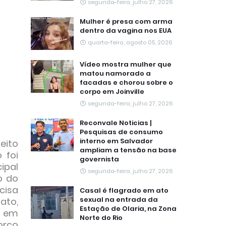
segunda-feira, julho 27, 2026
Mulher é presa com arma
dentro da vagina nos EUA
quarta-feira, agosto 05, 2026
Vídeo mostra mulher que
matou namorado a
facadas e chorou sobre o
corpo em Joinville
segunda-feira, julho 27, 2026
Reconvale Noticias |
Pesquisas de consumo
interno em Salvador
feito
ampliam a tensão na base
 foi
governista
ipal
segunda-feira, julho 27, 2026
o do
cisa
Casal é flagrado em ato
sexual na entrada da
ato,
Estação de Olaria, na Zona
á em
Norte do Rio
forço