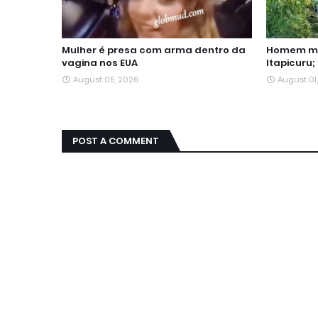
Mulher é presa com arma dentro da
Homem mo
vagina nos EUA
Itapicuru;
August 05, 2026
August 01
POST A COMMENT