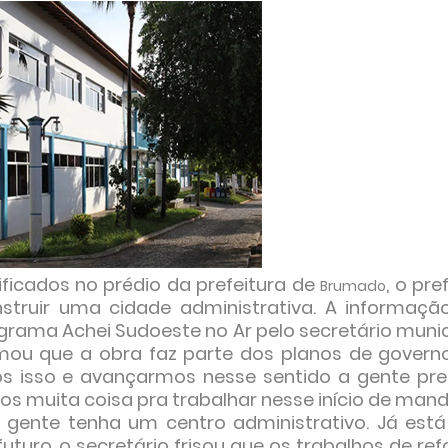
ificados no prédio da prefeitura de
, o pre
Brumado
struir uma cidade administrativa. A informação
rama Achei Sudoeste no Ar pelo secretário munic
formou que a obra faz parte dos planos de govern
os isso e avançarmos nesse sentido a gente pre
 muita coisa pra trabalhar nesse início de mand
 gente tenha um centro administrativo. Já est
uturo, o secretário frisou que os trabalhos de re