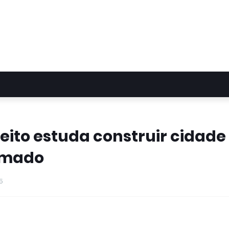
feito estuda construir cidade
umado
5