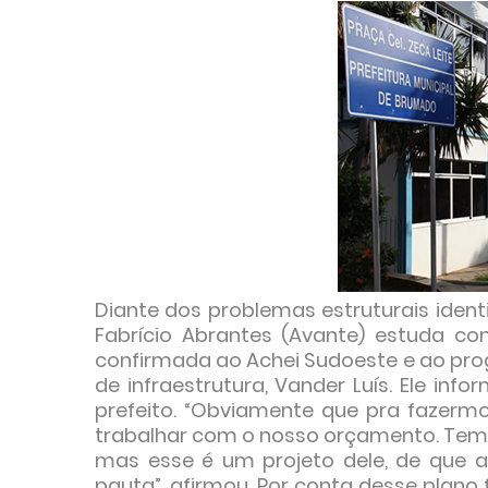
Diante dos problemas estruturais ident
Fabrício Abrantes (Avante) estuda con
confirmada ao Achei Sudoeste e ao prog
de infraestrutura, Vander Luís. Ele in
prefeito. “Obviamente que pra fazerm
trabalhar com o nosso orçamento. Temos
mas esse é um projeto dele, de que a
pauta”, afirmou. Por conta desse plano f