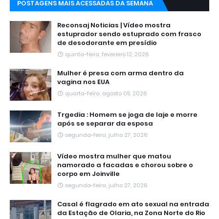
POSTAGENS MAIS ACESSADAS DA SEMANA
Reconsaj Noticias | Vídeo mostra
estuprador sendo estuprado com frasco
de desodorante em presídio
quinta-feira, fevereiro 12, 2026
Mulher é presa com arma dentro da
vagina nos EUA
quarta-feira, agosto 05, 2026
Trgedia : Homem se joga de laje e morre
após se separar da esposa
segunda-feira, julho 27, 2026
Vídeo mostra mulher que matou
namorado a facadas e chorou sobre o
corpo em Joinville
segunda-feira, julho 27, 2026
Casal é flagrado em ato sexual na entrada
da Estação de Olaria, na Zona Norte do Rio