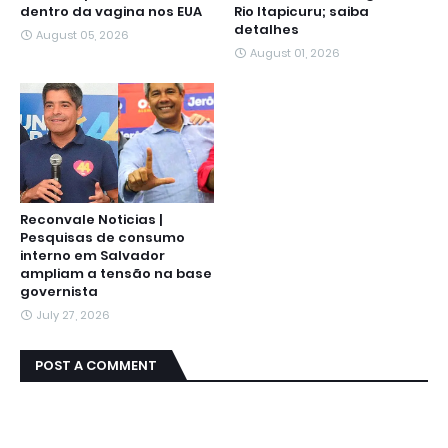
dentro da vagina nos EUA
Rio Itapicuru; saiba
detalhes
August 05, 2026
August 01, 2026
Reconvale Noticias |
Pesquisas de consumo
interno em Salvador
ampliam a tensão na base
governista
July 27, 2026
POST A COMMENT