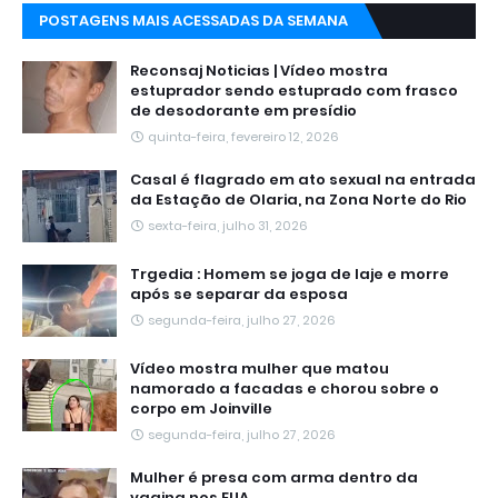
POSTAGENS MAIS ACESSADAS DA SEMANA
Reconsaj Noticias | Vídeo mostra
estuprador sendo estuprado com frasco
de desodorante em presídio
quinta-feira, fevereiro 12, 2026
Casal é flagrado em ato sexual na entrada
da Estação de Olaria, na Zona Norte do Rio
sexta-feira, julho 31, 2026
Trgedia : Homem se joga de laje e morre
após se separar da esposa
segunda-feira, julho 27, 2026
Vídeo mostra mulher que matou
namorado a facadas e chorou sobre o
corpo em Joinville
segunda-feira, julho 27, 2026
Mulher é presa com arma dentro da
vagina nos EUA