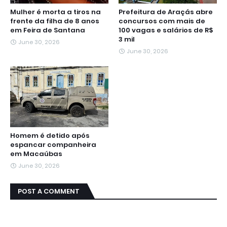
Mulher é morta a tiros na
Prefeitura de Araçás abre
frente da filha de 8 anos
concursos com mais de
em Feira de Santana
100 vagas e salários de R$
3 mil
June 30, 2026
June 30, 2026
Homem é detido após
espancar companheira
em Macaúbas
June 30, 2026
POST A COMMENT