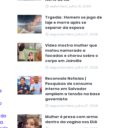
sexta-feira, julho 31, 2026
Trgedia : Homem se joga de
laje e morre após se
separar da esposa
segunda-feira, julho 27, 2026
Vídeo mostra mulher que
matou namorado a
facadas e chorou sobre o
corpo em Joinville
segunda-feira, julho 27, 2026
Reconvale Noticias |
Pesquisas de consumo
interno em Salvador
e
ampliam a tensão na base
governista
o
segunda-feira, julho 27, 2026
 do
Mulher é presa com arma
a.
dentro da vagina nos EUA