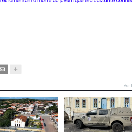
liares lamentam a morte do jovem que era bastante conhe
Ver