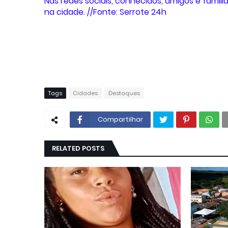
Nas redes sociais, conhecidos, amigos e fami
na cidade. //Fonte: Serrote 24h
Tags
Cidades
Destaques
Compartilhar
RELATED POSTS