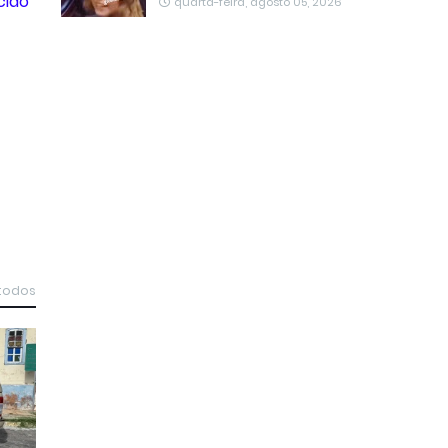
cido
quarta-feira, agosto 05, 2026
 todos