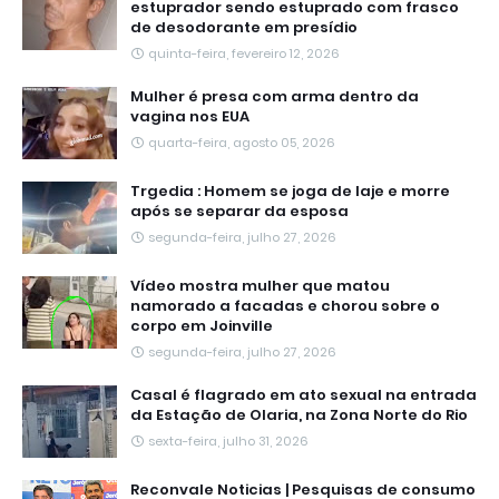
estuprador sendo estuprado com frasco
de desodorante em presídio
quinta-feira, fevereiro 12, 2026
Mulher é presa com arma dentro da
vagina nos EUA
quarta-feira, agosto 05, 2026
Trgedia : Homem se joga de laje e morre
após se separar da esposa
segunda-feira, julho 27, 2026
Vídeo mostra mulher que matou
namorado a facadas e chorou sobre o
corpo em Joinville
segunda-feira, julho 27, 2026
Casal é flagrado em ato sexual na entrada
da Estação de Olaria, na Zona Norte do Rio
sexta-feira, julho 31, 2026
Reconvale Noticias | Pesquisas de consumo