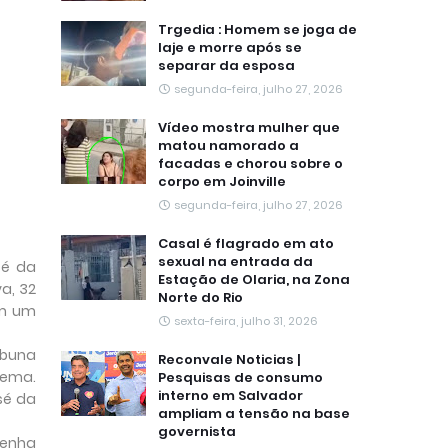
Trgedia : Homem se joga de
laje e morre após se
separar da esposa
segunda-feira, julho 27, 2026
Vídeo mostra mulher que
matou namorado a
facadas e chorou sobre o
corpo em Joinville
segunda-feira, julho 27, 2026
Casal é flagrado em ato
sexual na entrada da
sé da
Estação de Olaria, na Zona
a, 32
Norte do Rio
em um
sexta-feira, julho 31, 2026
abuna
Reconvale Noticias |
rema.
Pesquisas de consumo
interno em Salvador
sé da
ampliam a tensão na base
governista
tenha