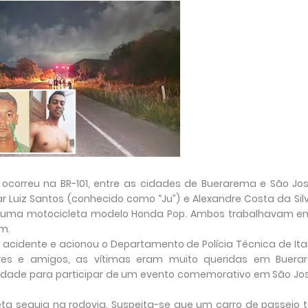
e ocorreu na BR-101, entre as cidades de Buerarema e São Jo
ar Luiz Santos (conhecido como “Ju”) e Alexandre Costa da Silv
 de uma motocicleta modelo Honda Pop. Ambos trabalhavam 
m.
do acidente e acionou o Departamento de Polícia Técnica de It
ares e amigos, as vítimas eram muito queridas em Buera
idade para participar de um evento comemorativo em São Jo
eta seguia na rodovia. Suspeita-se que um carro de passeio 