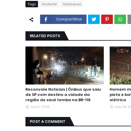
Tags
Acidente
Destaques
Compartilhar
RELATED POSTS
Reconvale Noticias | Ônibus que saiu
Homem mor
de SP com destino a cidade da
pista e b
região do sisal tomba na BR-116
elétrica
July 11, 2026
July 08, 
POST A COMMENT