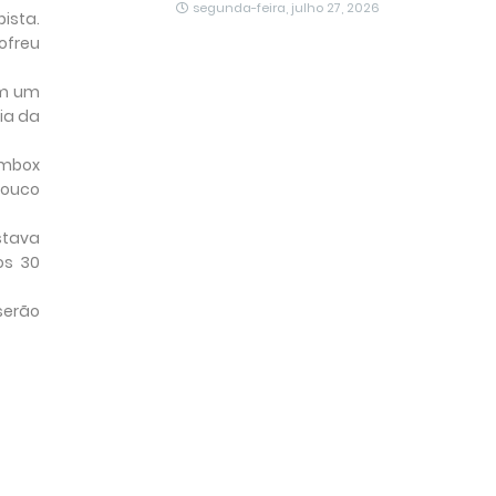
segunda-feira, julho 27, 2026
ista.
ofreu
em um
ia da
ombox
pouco
stava
os 30
serão