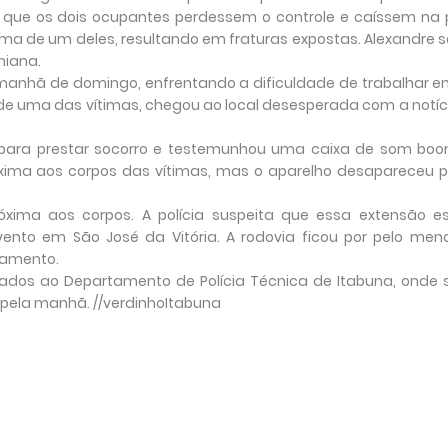
que os dois ocupantes perdessem o controle e caíssem na p
cima de um deles, resultando em fraturas expostas. Alexandre s
niana.
a manhã de domingo, enfrentando a dificuldade de trabalhar 
de uma das vítimas, chegou ao local desesperada com a notíc
 para prestar socorro e testemunhou uma caixa de som bo
óxima aos corpos das vítimas, mas o aparelho desapareceu 
óxima aos corpos. A polícia suspeita que essa extensão e
nto em São José da Vitória. A rodovia ficou por pelo men
famento.
ados ao Departamento de Polícia Técnica de Itabuna, onde 
 pela manhã. //verdinhoItabuna