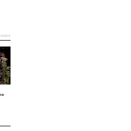
 todos
no