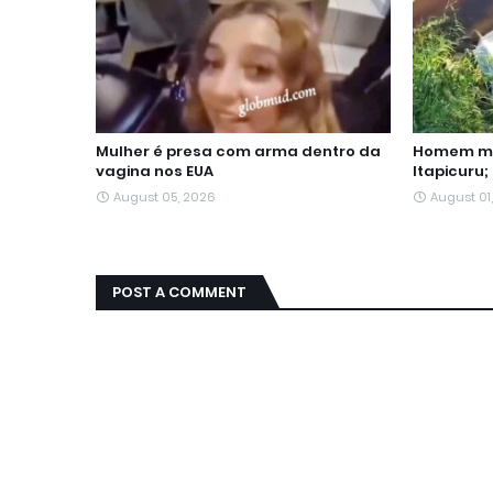
Mulher é presa com arma dentro da
Homem mo
vagina nos EUA
Itapicuru;
August 05, 2026
August 01
POST A COMMENT