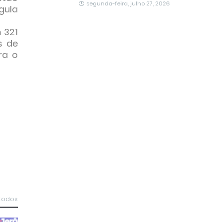
segunda-feira, julho 27, 2026
egula
 321
s de
ra o
 todos