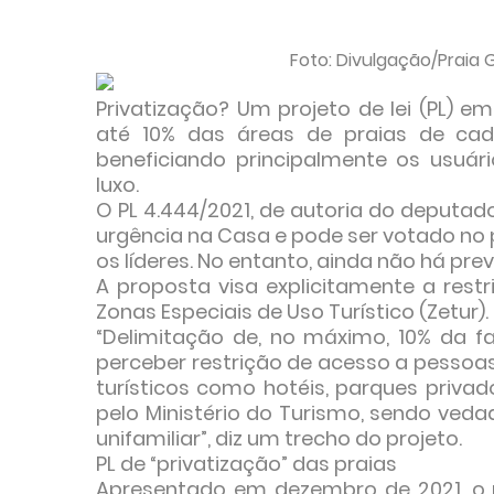
Foto: Divulgação/Praia Gr
Privatização? Um projeto de lei (PL)
até 10% das áreas de praias de cada
beneficiando principalmente os usuár
luxo.
O PL 4.444/2021, de autoria do deputad
urgência na Casa e pode ser votado no
os líderes. No entanto, ainda não há pre
A proposta visa explicitamente a restr
Zonas Especiais de Uso Turístico (Zetur).
“Delimitação de, no máximo, 10% da fa
perceber restrição de acesso a pessoa
turísticos como hotéis, parques privad
pelo Ministério do Turismo, sendo ved
unifamiliar”, diz um trecho do projeto.
PL de “privatização” das praias
Apresentado em dezembro de 2021, o 