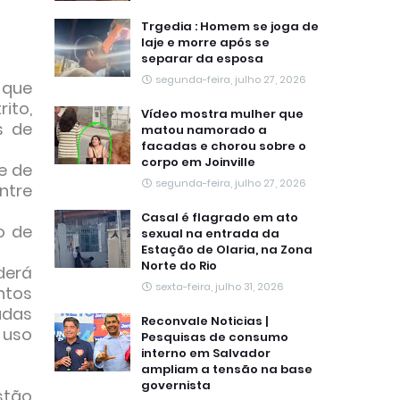
Trgedia : Homem se joga de
laje e morre após se
separar da esposa
segunda-feira, julho 27, 2026
 que
ito,
Vídeo mostra mulher que
s de
matou namorado a
facadas e chorou sobre o
corpo em Joinville
e de
segunda-feira, julho 27, 2026
ntre
Casal é flagrado em ato
o de
sexual na entrada da
Estação de Olaria, na Zona
Norte do Rio
derá
sexta-feira, julho 31, 2026
ntos
adas
Reconvale Noticias |
 uso
Pesquisas de consumo
interno em Salvador
ampliam a tensão na base
governista
stão