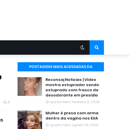
POSTAGENS MAIS ACESSADAS DA
o
SEMANA
Reconsaj Noticias | Vídeo
mostra estuprador sendo
estuprado com frasco de
desodorante em presídio
0
quinta-feira, fevereiro 12, 2026
Mulher é presa com arma
dentro da vagina nos EUA
as
quarta-feira, agosto 05, 2026