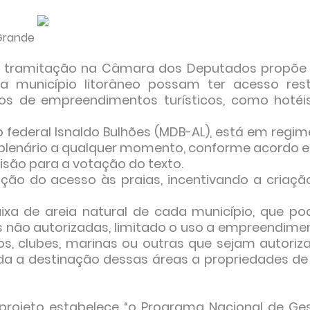
ande
 em tramitação na Câmara dos Deputados propõe
 município litorâneo possam ter acesso restr
ios de empreendimentos turísticos, como hotéi
o federal Isnaldo Bulhões (MDB-AL), está em regim
 plenário a qualquer momento, conforme acordo e
visão para a votação do texto.
ição do acesso às praias, incentivando a criaçã
ixa de areia natural de cada município, que po
s não autorizadas, limitado o uso a empreendime
os, clubes, marinas ou outras que sejam autoriz
ada a destinação dessas áreas a propriedades de
projeto estabelece “o Programa Nacional de Ge