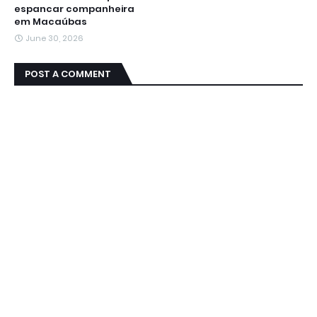
espancar companheira
em Macaúbas
June 30, 2026
POST A COMMENT