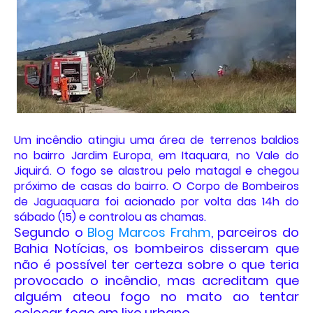
Um incêndio atingiu uma área de terrenos baldios
no bairro Jardim Europa, em Itaquara, no Vale do
Jiquirá. O fogo se alastrou pelo matagal e chegou
próximo de casas do bairro. O Corpo de Bombeiros
de Jaguaquara foi acionado por volta das 14h do
sábado (15) e controlou as chamas.
Segundo o
Blog Marcos Frahm
, parceiros do
Bahia Notícias, os bombeiros disseram que
não é possível ter certeza sobre o que teria
provocado o incêndio, mas acreditam que
alguém ateou fogo no mato ao tentar
colocar fogo em lixo urbano.