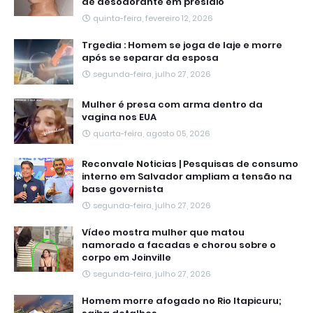
de desodorante em presídio
quinta-feira, fevereiro 12, 2026
Trgedia : Homem se joga de laje e morre
após se separar da esposa
segunda-feira, julho 27, 2026
Mulher é presa com arma dentro da
vagina nos EUA
quarta-feira, agosto 05, 2026
Reconvale Noticias | Pesquisas de consumo
interno em Salvador ampliam a tensão na
base governista
segunda-feira, julho 27, 2026
Vídeo mostra mulher que matou
namorado a facadas e chorou sobre o
corpo em Joinville
segunda-feira, julho 27, 2026
Homem morre afogado no Rio Itapicuru;