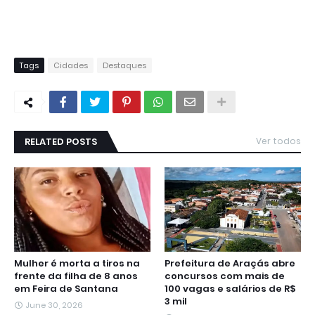
Tags
Cidades
Destaques
RELATED POSTS
Ver todos
Mulher é morta a tiros na
Prefeitura de Araçás abre
frente da filha de 8 anos
concursos com mais de
em Feira de Santana
100 vagas e salários de R$
3 mil
June 30, 2026