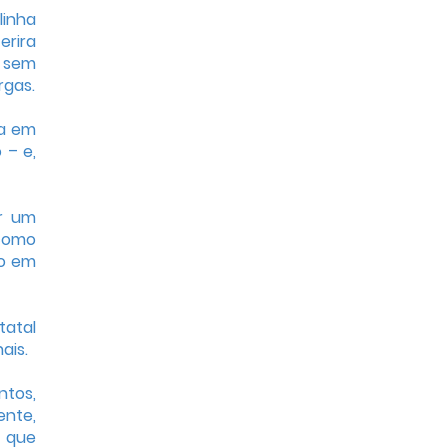
linha
erira
, sem
rgas.
ia em
 – e,
or um
 como
do em
tatal
ais.
ntos,
ente,
o que