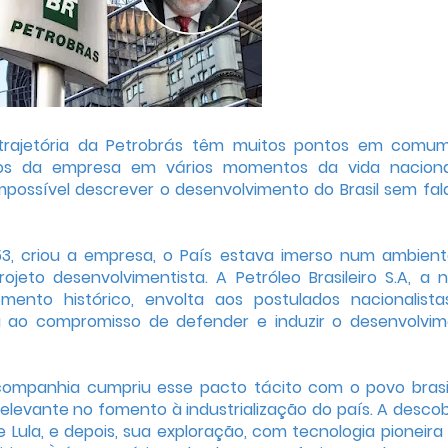
e a trajetória da Petrobrás têm muitos pontos em comu
etos da empresa em vários momentos da vida nacion
impossível descrever o desenvolvimento do Brasil sem fal
53, criou a empresa, o País estava imerso num ambien
eto desenvolvimentista. A Petróleo Brasileiro S.A, a 
ento histórico, envolta aos postulados nacionalist
 ao compromisso de defender e induzir o desenvolvi
companhia cumpriu esse pacto tácito com o povo brasil
levante no fomento à industrialização do país. A desco
 Lula, e depois, sua exploração, com tecnologia pioneira