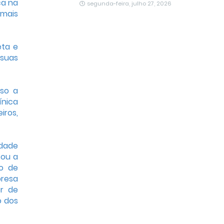
ça na
segunda-feira, julho 27, 2026
 mais
eta e
 suas
rso a
ínica
iros,
idade
sou a
ão de
presa
r de
o dos