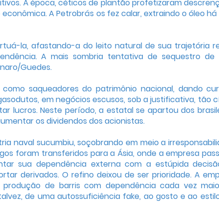
itivos. À época, céticos de plantão profetizaram descren
 econômica. A Petrobrás os fez calar, extraindo o óleo há
tuá-la, afastando-a do leito natural de sua trajetória r
endência. A mais sombria tentativa de sequestro de
sonaro/Guedes.
 como saqueadores do patrimônio nacional, dando cu
gasodutos, em negócios escusos, sob a justificativa, tão c
r lucros. Neste período, a estatal se apartou dos brasile
umentar os dividendos dos acionistas.
ria naval sucumbiu, soçobrando em meio a irresponsabil
egos foram transferidos para a Ásia, onde a empresa pas
mentar sua dependência externa com a estúpida decis
rtar derivados. O refino deixou de ser prioridade. A em
 produção de barris com dependência cada vez maio
alvez, de uma autossuficiência fake, ao gosto e ao estil