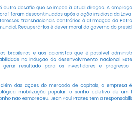
 outro desafio que se impõe à atual direção. A ampliaç
oraí foram descontinuados após a ação insidiosa da Lava
interesses transnacionais contrários à afirmação da Petr
mundial. Recuperá-los é dever moral do governo do presi
s brasileiros e aos acionistas que é possível administ
abilidade na indução do desenvolvimento nacional. Est
 gerar resultado para os investidores e progresso
a além das ações do mercado de capitais, a empresa 
ológica mobilização popular: o sonho coletivo de um B
sonho não esmoreceu. Jean Paul Prates tem a responsabil