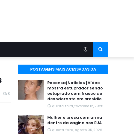
POSTAGENS MAIS ACESSADAS DA
s
SEMANA
Reconsaj Noticias | Vídeo
mostra estuprador sendo
0
estuprado com frasco de
desodorante em presídio
quinta-feira, fevereiro 12, 2026
Mulher é presa com arma
dentro da vagina nos EUA
quarta-feira, agosto 05, 2026