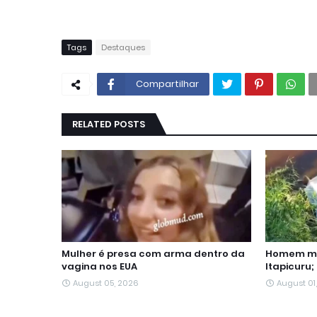
Tags
Destaques
Compartilhar
RELATED POSTS
Mulher é presa com arma dentro da
Homem mo
vagina nos EUA
Itapicuru;
August 05, 2026
August 01