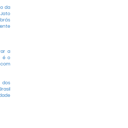
ão da
 Jato
obrás
dente
rar a
e é o
 com
é dos
rasil
idade