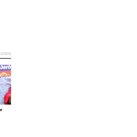
 todos
de