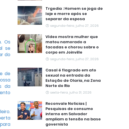
Trgedia : Homem se joga de
laje e morre após se
separar da esposa
segunda-feira, julho 27, 2026
Vídeo mostra mulher que
m. Os
matou namorado a
facadas e chorou sobre o
al se
corpo em Joinville
ar do
segunda-feira, julho 27, 2026
Casal é flagrado em ato
te de
sexual na entrada da
nossa
Estação de Olaria, na Zona
as da
Norte do Rio
mento
sexta-feira, julho 31, 2026
Reconvale Noticias |
Pesquisas de consumo
eiro.
interno em Salvador
berta
ampliam a tensão na base
 para
governista