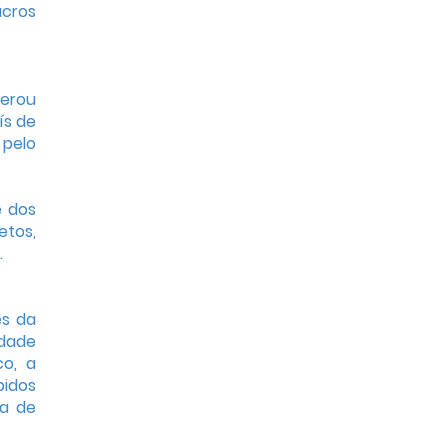
ucros
derou
ís de
 pelo
e dos
etos,
.
es da
idade
co, a
pidos
ia de