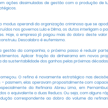
 em ações dissimuladas de gestão com a produção de l
atégicos.
o modus operandi da organização criminosa que se apo
ídos nos governos Lula e Dilma, os dutos interligam o pa
es. Hoje, a empresa já pagou mais do dobro deste valor
construiu. Descalabro é eufemismo.
na gestão da companhia, o próximo passo é reduzir part
nvestimentos. Aplicar fração da dinheirama em novos proj
tia da sustentabilidade dos ganhos pelas próximas décadas
 começou. O refino é novamente estratégico nas decisõ
ias – pasmem, elas operavam propositalmente com capac
especialmente da Refinaria Abreu Lima, em Pernambu
dos o equivalente a duas Reducs. Ou seja, com alguns rá
ução correspondente ao dobro do volume da refinar