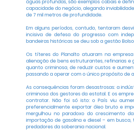
águas profundas, são exemplos cabais e defin
capacidade do negócio, alegando inviabilidade
de 7 mil metros de profundidade.
Em alguns períodos, contudo, tentaram desvir
incisiva de defesa do progresso com indep
bandeiras históricas se deu sob a gestão Bol
Os títeres do Planalto atuaram na empresa
alienação de bens estruturantes, refinarias e 
quanto criminosa, de reduzir custos e aumenta
passando a operar com o único propósito de a
As consequências foram desastrosas: a indúst
criminosa dos gestores da estatal. E os empr
contratar. Não foi só isto: o País viu au
preferencialmente exportar óleo bruto e impo
mergulhou no paradoxo do crescimento da
importação de gasolina e diesel – em busca, t
predadores da soberania nacional.